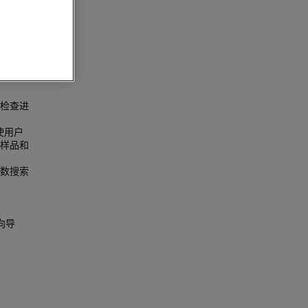
检查进
可使用户
样品和
数搜索
向导