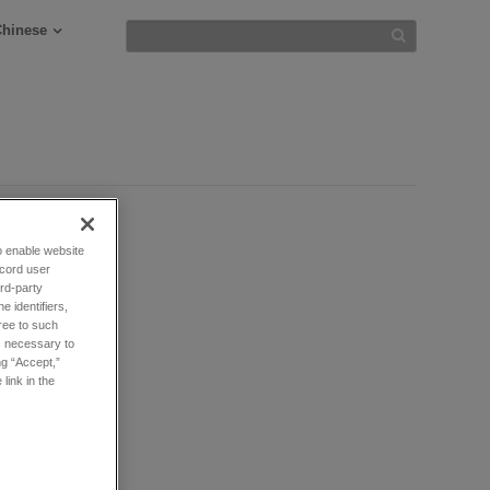
Chinese
to enable website
ecord user
rd-party
 identifiers,
而设计，
ree to such
度测量
es necessary to
用
ng “Accept,”
幂次定律方
link in the
程序变