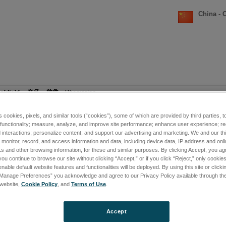
China - 
okfield
»
产品
»
软件
»
Rheovision
ision
s cookies, pixels, and similar tools (“cookies”), some of which are provided by third parties, 
 functionality; measure, analyze, and improve site performance; enhance user experience; r
interactions; personalize content; and support our advertising and marketing. We and our thi
onitor, record, and access information and data, including device data, IP address and online
RheoVision专为复杂性流变学分析
s and other browsing information, for these and similar purposes. By clicking Accept, you ag
使在受压和温度受控的条件下进行粘
you continue to browse our site without clicking “Accept,” or if you click “Reject,” only cooki
变得简单。强大的脚本语言让包括采
nable default website features and functionalities will be deployed. By using this site or clicki
Bingham、Herschel-Bulkley、
“Manage Preferences” you acknowledge and agree to our Privacy Policy available through the 
程自动计算屈服应力的复杂数据采集
s website,
Cookie Policy
, and
Terms of Use
.
得简单。
Accept