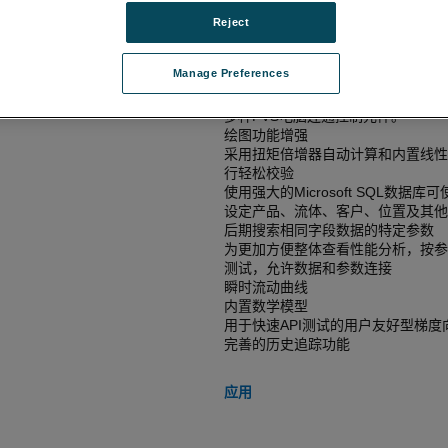
Reject
特性和优点
Manage Preferences
USB和RS232连接
多种PVS电脑连通控制元件。
绘图功能增强
采用扭矩倍增器自动计算和内置线性
行轻松校验
使用强大的Microsoft SQL数据库
设定产品、流体、客户、位置及其他
后期搜索相同字段数据的特定参数
为更加方便整体查看性能分析，按参
测试，允许数据和参数连接
瞬时流动曲线
内置数学模型
用于快速API测试的用户友好型梯度
完善的历史追踪功能
应用