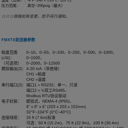
温度（流体）：
-4°F~248°F (-20°C~120°C)
压力范围：
真空~200psig（最大）
☆☆☆规格如有变更，恕不另行通知。
FMXTS变送器参数
粘度范围
0~10、0~50、0~100、0~250、0~500、0~1000、
(cSt)：
0~1500、
（可选项）
0~2000、0~12500
模拟输出(2):
4-20 mA（非绝缘）
CH1 =粘度
CH2 =温度
串行端口(2):
端口1 = RS232、单一、只读
端口2 = ½双工RS485、
Modbus RTU协议驱动
电子封装：
壁挂式、NEMA-4 (IP65)、
8” x 8” x 6” (203 x 203 x 152mm)
32°F~104°F (0°C~40°C)
连接线缆：
25 ft (7.6m)标准
可选：50 ft (15.2m)、75 ft (22.8m)、100 ft (30.4m)