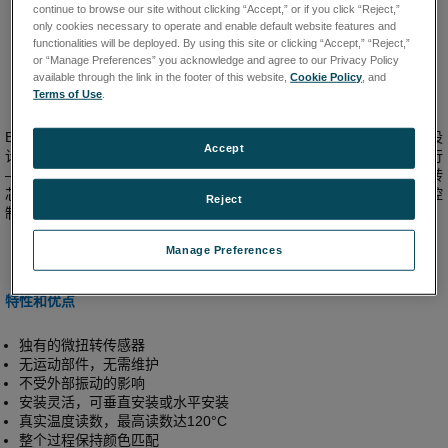
continue to browse our site without clicking “Accept,” or if you click “Reject,”
only cookies necessary to operate and enable default website features and
functionalities will be deployed. By using this site or clicking “Accept,” “Reject,”
or “Manage Preferences” you acknowledge and agree to our Privacy Policy
available through the link in the footer of this website,
Cookie Policy
, and
Terms of Use
.
Brookfield FAST在线粘度测量系统采用坚固耐用设计，无运动部件。设
Accept
计用于在印刷、喷涂、胶粘剂应用等各种的极端需求下日复一日地运行
——无需维护。该无忧系统采用不受压力振动影响的高频率、微扭转
芯，可自始至终对油墨、涂料、粘合剂等各种物料的粘度进行测量和控
Reject
制，为操作人员节约大量的精力和时间。
Manage Preferences
特性
和
优点
独有的微扭转传感器
无运动部件，无需维护
不受外部振动的影响
安装灵活，可垂直安装或水平安装
真实温度读数，最高读数达120°C
整个过程保持颜色匹配