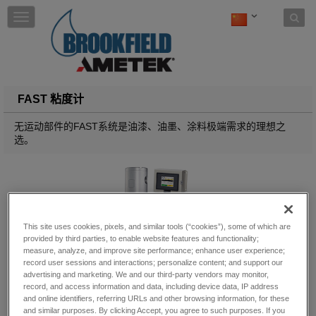
Skip to content
T
o
g
g
l
e
n
FAST 粘度计
a
v
无运动部件的FAST系统是油漆、油墨、涂料极端需求的理想之
i
选。
g
a
t
i
o
n
This site uses cookies, pixels, and similar tools (“cookies”), some of which are
provided by third parties, to enable website features and functionality;
measure, analyze, and improve site performance; enhance user experience;
record user sessions and interactions; personalize content; and support our
advertising and marketing. We and our third-party vendors may monitor,
record, and access information and data, including device data, IP address
and online identifiers, referring URLs and other browsing information, for these
and similar purposes. By clicking Accept, you agree to such purposes. If you