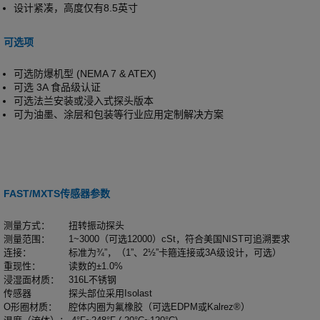
设计紧凑，高度仅有8.5英寸
可选项
可选防爆机型
(NEMA 7 & ATEX)
可选 3A 食品级认证
可选法兰安装或浸入式探头版本
可为油墨、涂层和包装等行业应用定制解决方案
FAST/MXTS传感器参数
测量方式：
扭转振动探头
测量范围：
1~3000（可选12000）cSt，符合美国NIST可追溯要求
连接：
标准为¾”，（1
”
、2½”卡箍连接或3A级设计，可选）
重现性：
读数的±1.0%
浸湿面材质：
316L不锈钢
传感器
探头部位采用Isolast
O形圈材质：
腔体内圈为氟橡胶（可选EDPM或Kalrez®）