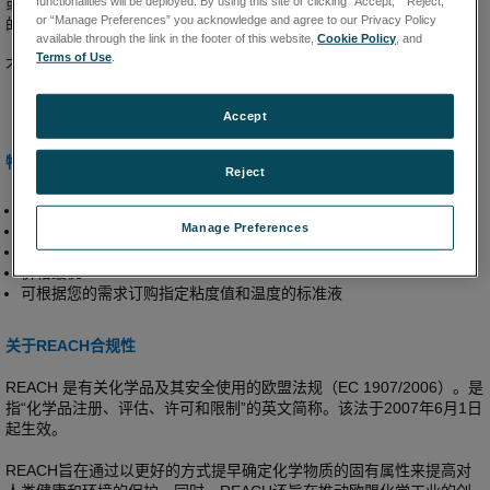
functionalities will be deployed. By using this site or clicking “Accept,” “Reject,”
或更高的粘度标准液以 16 盎司（500 毫升）容器供应；所有其他规格
or “Manage Preferences” you acknowledge and agree to our Privacy Policy
的粘度标准液以 32 盎司（1000 毫升）容器供应，并附有校准证书。
available through the link in the footer of this website,
Cookie Policy
, and
Terms of Use
.
不知道自己需要哪种标准液？参见我们的
。
常见问题解答
Accept
特性和优点
Reject
精度：±粘度值的1%
Manage Preferences
优良的温度稳定性
推荐用于Brookfield粘度计以及其它大多数的旋转粘度计
价格最优
可根据您的需求订购指定粘度值和温度的标准液
关于REACH合规性
REACH 是有关化学品及其安全使用的欧盟法规（EC 1907/2006）。是
指“化学品注册、评估、许可和限制”的英文简称。该法于2007年6月1日
起生效。
REACH旨在通过以更好的方式提早确定化学物质的固有属性来提高对