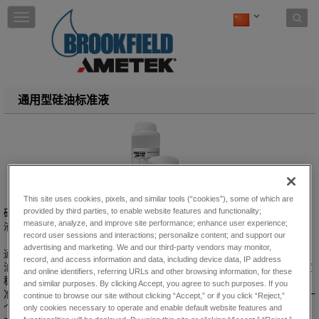
Skip to content
T
o
g
g
l
e
n
通用型硅油标准液
a
v
i
g
a
t
i
This site uses cookies, pixels, and similar tools (“cookies”), some of which are
o
provided by third parties, to enable website features and functionality;
硅油粘度标准液是校验Brookfield实验室粘度计/流变仪最常用的标准
n
measure, analyze, and improve site performance; enhance user experience;
液，对温度的敏感性比矿物油的要低。
record user sessions and interactions; personalize content; and support our
advertising and marketing. We and our third-party vendors may monitor,
通用型硅油标准液是校验Brookfield粘度计/流变仪最常用的标准液。硅
record, and access information and data, including device data, IP address
油标准液是牛顿流体，精确到±1%粘度值。硅油标准液具有优良的温度
and online identifiers, referring URLs and other browsing information, for these
稳定性，对温度的敏感性比油类粘度标准液的要低。Brookfield粘度标
and similar purposes. By clicking Accept, you agree to such purposes. If you
准液的校验方法遵循美国国家标准和技术研究所（NIST）标准。选择一
continue to browse our site without clicking “Accept,” or if you click “Reject,”
个或两个标准液基本可以满足您仪器的校验的需要。
粘度为 30,000 cP
only cookies necessary to operate and enable default website features and